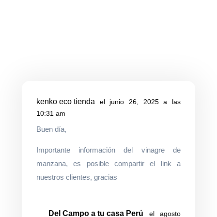
creencia está tan arraigada que incluso muchos
médicos la siguen repitiendo. Pero, ¿realmente
necesitas una sal industrial para cuidar tu salud? Hoy
te contamos la...
kenko eco tienda
el junio 26, 2025 a las
10:31 am
Buen día,
Importante información del vinagre de
manzana, es posible compartir el link a
nuestros clientes, gracias
Del Campo a tu casa Perú
el agosto