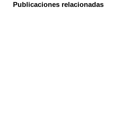
Publicaciones relacionadas
Del Campo a tu casa Perú
Sabemos que los niños aman los snacks. Pero
también sabemos que no cualquier snack es una
buena opción. En un mundo lleno de cajitas coloridas,