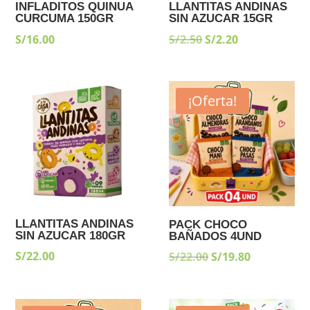
INFLADITOS QUINUA
LLANTITAS ANDINAS
CURCUMA 150GR
SIN AZUCAR 15GR
EL
EL
S/
16.00
S/
2.50
S/
2.20
PRECIO
PRECIO
ORIGINAL
ACTUAL
ERA:
ES:
¡Oferta!
S/2.50.
S/2.20.
LLANTITAS ANDINAS
PACK CHOCO
SIN AZUCAR 180GR
BAÑADOS 4UND
S/
22.00
EL
EL
S/
22.00
S/
19.80
PRECIO
PRECIO
ORIGINAL
ACTUAL