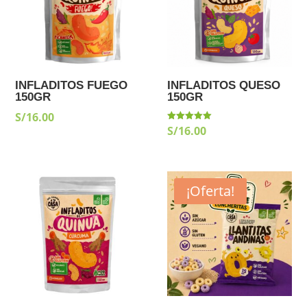
INFLADITOS FUEGO
INFLADITOS QUESO
150GR
150GR
S/
16.00
S/
16.00
Valorado
con
5.00
de 5
¡Oferta!