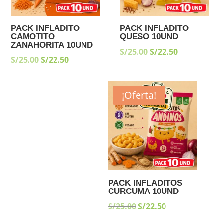
PACK INFLADITO
PACK INFLADITO
CAMOTITO
QUESO 10UND
ZANAHORITA 10UND
EL
EL
S/
25.00
S/
22.50
EL
EL
S/
25.00
S/
22.50
PRECIO
PRECIO
PRECIO
PRECIO
ORIGINAL
ACTUAL
ORIGINAL
ACTUAL
ERA:
ES:
¡Oferta!
ERA:
ES:
S/25.00.
S/22.50.
S/25.00.
S/22.50.
PACK INFLADITOS
CURCUMA 10UND
EL
EL
S/
25.00
S/
22.50
PRECIO
PRECIO