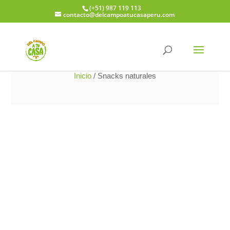
(+51) 987 119 113
contacto@delcampoatucasaperu.com
Inicio
/ Snacks naturales