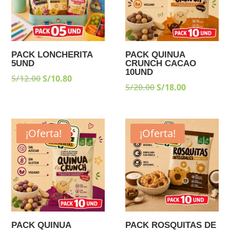
PACK LONCHERITA
PACK QUINUA
5UND
CRUNCH CACAO
10UND
EL
EL
S/
12.00
S/
10.80
EL
EL
S/
20.00
S/
18.00
PRECIO
PRECIO
PRECIO
PRECIO
ORIGINAL
ACTUAL
ORIGINAL
ACTUAL
ERA:
ES:
ERA:
ES:
S/12.00.
S/10.80.
¡Oferta!
¡Oferta!
S/20.00.
S/18.00.
PACK QUINUA
PACK ROSQUITAS DE