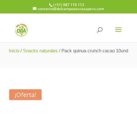
(+51) 987 119 113
contacto@delcampoatucasaperu.com
e descuento en todo Loncheritas 🎒
⚡ 10% de d
Inicio
/
Snacks naturales
/ Pack quinua crunch cacao 10und
¡Oferta!