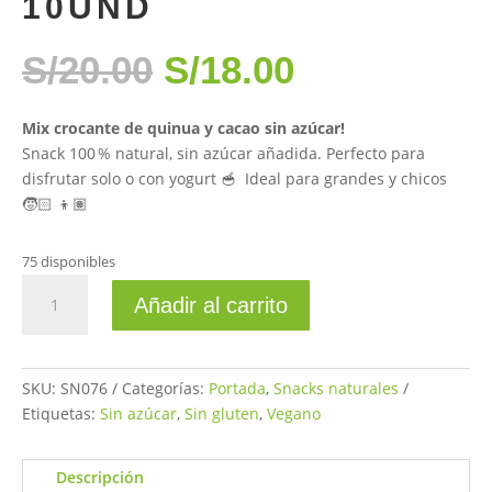
10UND
EL
EL
S/
20.00
S/
18.00
PRECIO
PRECIO
ORIGINAL
ACTUAL
Mix crocante de quinua y cacao sin azúcar!
ERA:
ES:
Snack 100 % natural, sin azúcar añadida. Perfecto para
S/20.00.
S/18.00.
disfrutar solo o con yogurt 🥣 Ideal para grandes y chicos
🧒🏻 👦🏽
75 disponibles
Pack
Añadir al carrito
quinua
crunch
cacao
10und
SKU:
SN076
Categorías:
Portada
,
Snacks naturales
cantidad
Etiquetas:
Sin azúcar
,
Sin gluten
,
Vegano
Descripción