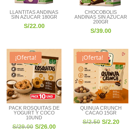
LLANTITAS ANDINAS
CHOCOBOLIS
SIN AZUCAR 180GR
ANDINAS SIN AZUCAR
200GR
S/
22.00
S/
39.00
¡Oferta!
¡Oferta!
PACK ROSQUITAS DE
QUINUA CRUNCH
YOGURT Y COCO
CACAO 15GR
10UND
El
El
S/
2.50
S/
2.20
El
El
S/
29.00
S/
26.00
precio
preci
precio
precio