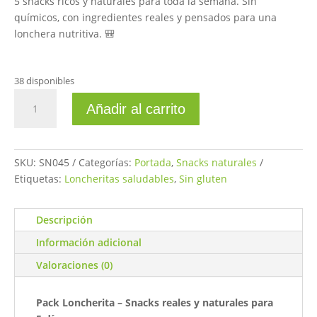
5 snacks ricos y naturales para toda la semana. Sin
S/12.00.
S/10.80.
químicos, con ingredientes reales y pensados para una
lonchera nutritiva. 🎒
38 disponibles
Pack
Añadir al carrito
loncherita
5und
cantidad
SKU:
SN045
Categorías:
Portada
,
Snacks naturales
Etiquetas:
Loncheritas saludables
,
Sin gluten
Descripción
Información adicional
Valoraciones (0)
Pack Loncherita – Snacks reales y naturales para