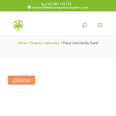
(+51) 987 119 113
contacto@delcampoatucasaperu.com
 descuento en todo Loncheritas 🎒
⚡ 10% de de
Inicio
/
Snacks naturales
/ Pack loncherita 5und
¡Oferta!