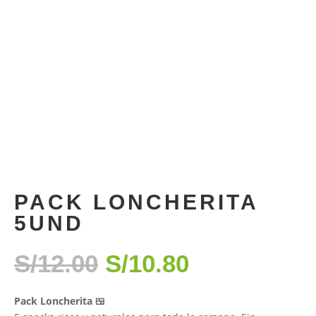
PACK LONCHERITA
5UND
EL
EL
S/
12.00
S/
10.80
PRECIO
PRECIO
ORIGINAL
ACTUAL
Pack Loncherita 🍱
ERA:
ES: