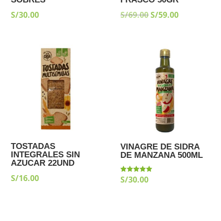
EL
EL
S/
30.00
S/
69.00
S/
59.00
PRECIO
PRECIO
ORIGINAL
ACTUAL
ERA:
ES:
S/69.00.
S/59.00.
TOSTADAS
VINAGRE DE SIDRA
INTEGRALES SIN
DE MANZANA 500ML
AZUCAR 22UND
S/
16.00
S/
30.00
Valorado
con
5.00
de 5