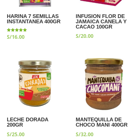
HARINA 7 SEMILLAS
INFUSION FLOR DE
INSTANTANEA 400GR
JAMAICA CANELA Y
CACAO 100GR
S/
20.00
S/
16.00
Valorado
con
5.00
de 5
LECHE DORADA
MANTEQUILLA DE
200GR
CHOCO MANI 400GR
S/
25.00
S/
32.00