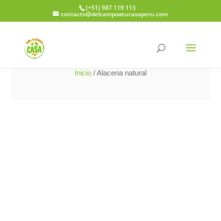
(+51) 987 119 113
contacto@delcampoatucasaperu.com
Inicio
/ Alacena natural