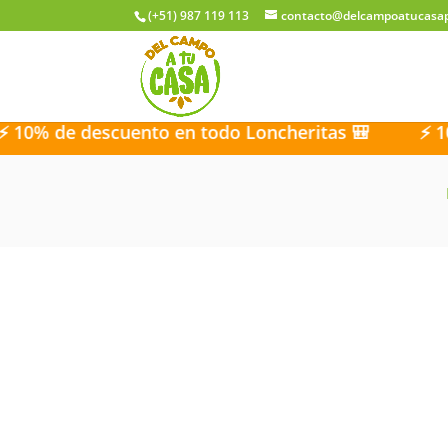
(+51) 987 119 113
contacto@delcampoatucasa
e descuento en todo Loncheritas 🎒
⚡ 10% de d