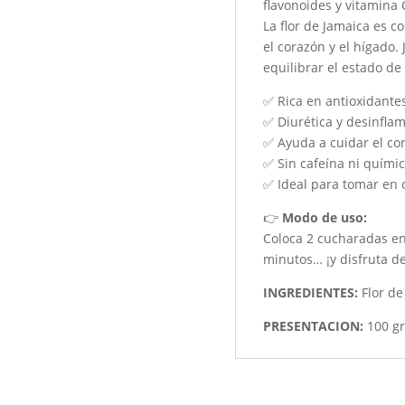
flavonoides y vitamina 
La flor de Jamaica es c
el corazón y el hígado. 
equilibrar el estado de
✅ Rica en antioxidante
✅ Diurética y desinfla
✅ Ayuda a cuidar el co
✅ Sin cafeína ni quími
✅ Ideal para tomar en 
👉
Modo de uso:
Coloca 2 cucharadas en
minutos… ¡y disfruta de
INGREDIENTES:
Flor de
PRESENTACION:
100 gr