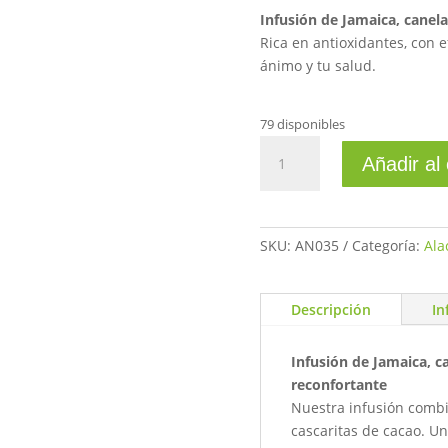
Infusión de Jamaica, canela
Rica en antioxidantes, con e
ánimo y tu salud.
79 disponibles
Infusion
Añadir al 
flor
de
jamaica
canela
SKU:
AN035
Categoría:
Ala
y
cacao
100gr
Descripción
In
cantidad
Infusión de Jamaica, ca
reconfortante
Nuestra infusión combin
cascaritas de cacao. Un