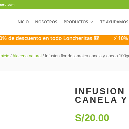
peru.com
INICIO
NOSOTROS
PRODUCTOS
TE AYUDAMOS
escuento en todo Loncheritas 🎒
⚡ 10% de desc
Inicio
/
Alacena natural
/ Infusion flor de jamaica canela y cacao 100g
INFUSION
CANELA Y
S/
20.00