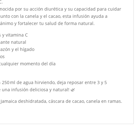
C.
onocida por su acción diurética y su capacidad para cuidar
Junto con la canela y el cacao, esta infusión ayuda a
 ánimo y fortalecer tu salud de forma natural.
s y vitamina C
mante natural
razón y el hígado
cos
cualquier momento del día
 250 ml de agua hirviendo, deja reposar entre 3 y 5
 una infusión deliciosa y natural! 🌿
 Jamaica deshidratada, cáscara de cacao, canela en ramas.