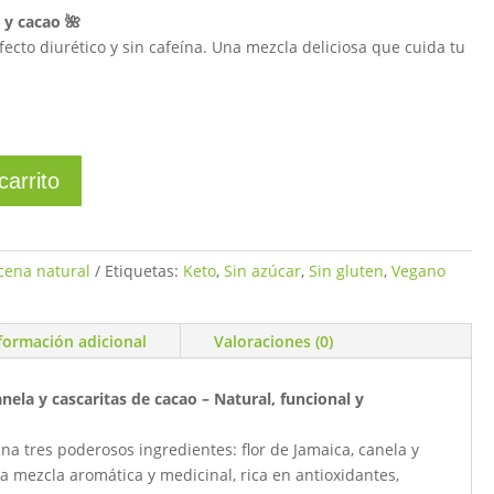
 y cacao 🌺
fecto diurético y sin cafeína. Una mezcla deliciosa que cuida tu
carrito
cena natural
Etiquetas:
Keto
,
Sin azúcar
,
Sin gluten
,
Vegano
formación adicional
Valoraciones (0)
nela y cascaritas de cacao – Natural, funcional y
a tres poderosos ingredientes: flor de Jamaica, canela y
a mezcla aromática y medicinal, rica en antioxidantes,