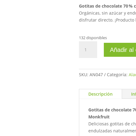
Gotitas de chocolate 70 % 
Orgánicas, sin azúcar y end
disfrutar directo. ¡Producto 
132 disponibles
Gotitas
Añadir al 
70%
cacao
sin
azucar
SKU:
AN047
Categoría:
Ala
160gr
cantidad
Descripción
In
Gotitas de chocolate 7
Monkfruit
Deliciosas gotitas de c
endulzadas naturalment