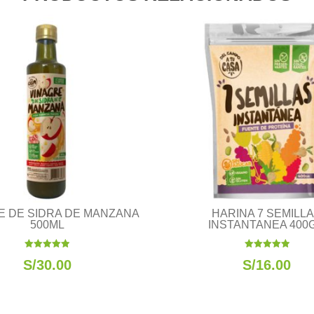
E DE SIDRA DE MANZANA
HARINA 7 SEMILL
500ML
INSTANTANEA 400
Valorado
Valorado
S/
30.00
S/
16.00
con
con
5.00
5.00
de 5
de 5