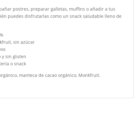
 bañar postres, preparar galletas, muffins o añadir a tus
bién puedes disfrutarlas como un snack saludable lleno de
 %
ruit, sin azúcar
vos
 y sin gluten
tería o snack
rgánico, manteca de cacao orgánico, Monkfruit.