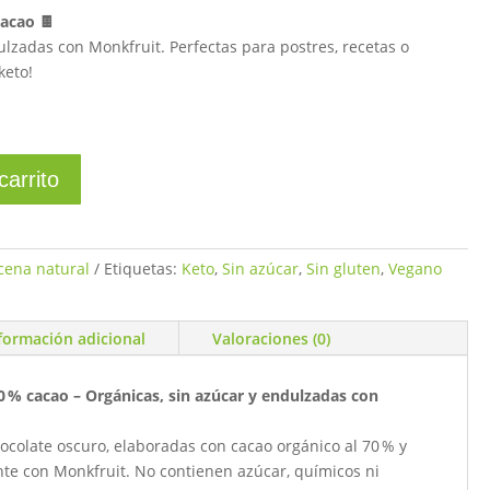
cacao 🍫
ulzadas con Monkfruit. Perfectas para postres, recetas o
keto!
carrito
cena natural
Etiquetas:
Keto
,
Sin azúcar
,
Sin gluten
,
Vegano
formación adicional
Valoraciones (0)
0 % cacao – Orgánicas, sin azúcar y endulzadas con
hocolate oscuro, elaboradas con cacao orgánico al 70 % y
e con Monkfruit. No contienen azúcar, químicos ni