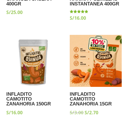
400GR
INSTANTANEA 400GR
S/
25.00
S/
16.00
Valorado
con
5.00
de 5
¡Oferta!
INFLADITO
INFLADITO
CAMOTITO
CAMOTITO
ZANAHORIA 150GR
ZANAHORIA 15GR
EL
EL
S/
16.00
S/
3.00
S/
2.70
PRECIO
PRECIO
ORIGINAL
ACTUAL