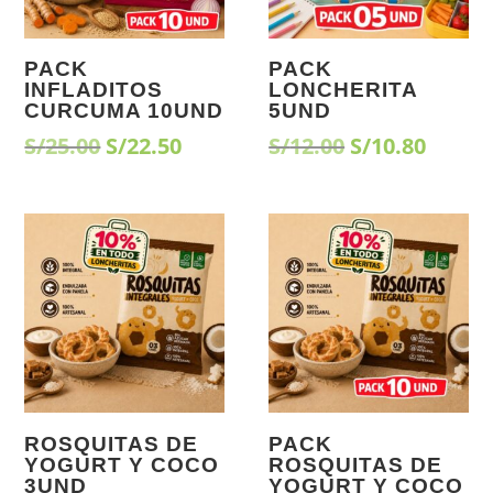
PACK
PACK
INFLADITOS
LONCHERITA
CURCUMA 10UND
5UND
El
El
El
El
S/
25.00
S/
22.50
S/
12.00
S/
10.80
precio
precio
precio
preci
original
actual
original
actua
era:
es:
era:
es:
¡Oferta!
¡Oferta!
S/25.00.
S/22.50.
S/12.00.
S/10.8
ROSQUITAS DE
PACK
YOGURT Y COCO
ROSQUITAS DE
3UND
YOGURT Y COCO