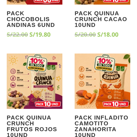
PACK
PACK QUINUA
CHOCOBOLIS
CRUNCH CACAO
ANDINAS 6UND
10UND
El
El
El
El
S/
22.00
S/
19.80
S/
20.00
S/
18.00
precio
precio
precio
preci
original
actual
original
actua
era:
es:
era:
es:
¡Oferta!
¡Oferta!
S/22.00.
S/19.80.
S/20.00.
S/18.0
PACK QUINUA
PACK INFLADITO
CRUNCH
CAMOTITO
FRUTOS ROJOS
ZANAHORITA
10UND
10UND