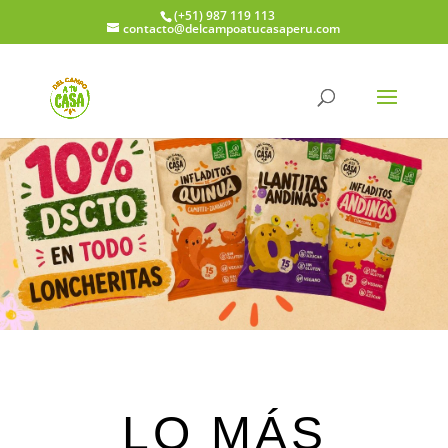
(+51) 987 119 113
contacto@delcampoatucasaperu.com
LO MÁS