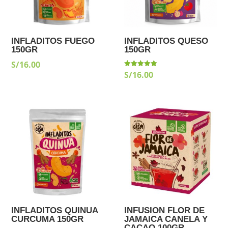
INFLADITOS FUEGO
INFLADITOS QUESO
150GR
150GR
S/
16.00
S/
16.00
Valorado
con
5.00
de 5
INFLADITOS QUINUA
INFUSION FLOR DE
CURCUMA 150GR
JAMAICA CANELA Y
CACAO 100GR