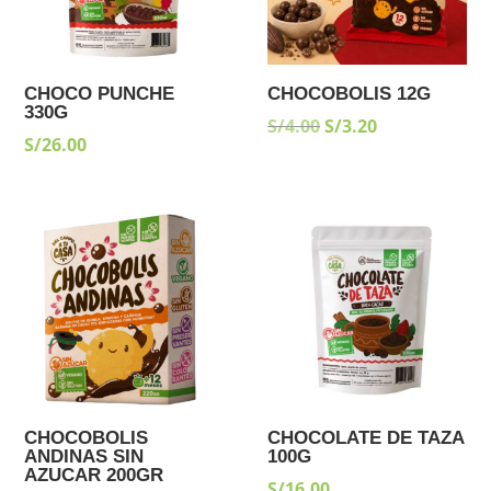
CHOCO PUNCHE
CHOCOBOLIS 12G
330G
EL
EL
S/
4.00
S/
3.20
S/
26.00
PRECIO
PRECIO
ORIGINAL
ACTUAL
ERA:
ES:
S/4.00.
S/3.20.
CHOCOBOLIS
CHOCOLATE DE TAZA
ANDINAS SIN
100G
AZUCAR 200GR
S/
16.00