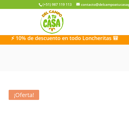
(+51) 987 119 113
contacto@delcampoatucasa
0% de descuento en todo Loncheritas 🎒
⚡ 10% 
¡Oferta!