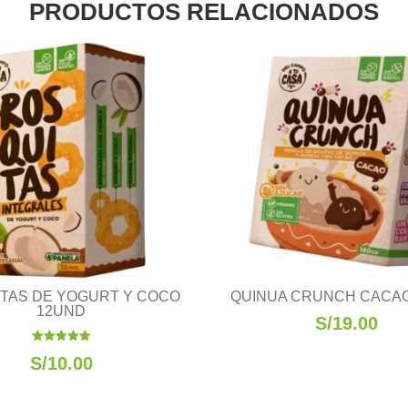
PRODUCTOS RELACIONADOS
TAS DE YOGURT Y COCO
QUINUA CRUNCH CACAO
12UND
S/
19.00
Valorado
S/
10.00
con
5.00
de 5