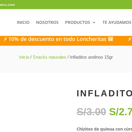
peru.com
INICIO
NOSOTROS
PRODUCTOS
TE AYUDAMOS
de descuento en todo Loncheritas 🎒
⚡ 10% de 
Inicio
/
Snacks naturales
/ Infladitos andinos 15gr
INFLADIT
EL
S/
3.00
S/
2.
PRE
ORI
ERA
Chizitos de quinua con cú