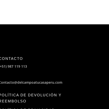
era:
es:
S/3.00.
S/2.70.
CONTACTO
(+51) 987 119 113
Contacto@delcampoatucasaperu.com
POLÍTICA DE DEVOLUCIÓN Y
REEMBOLSO