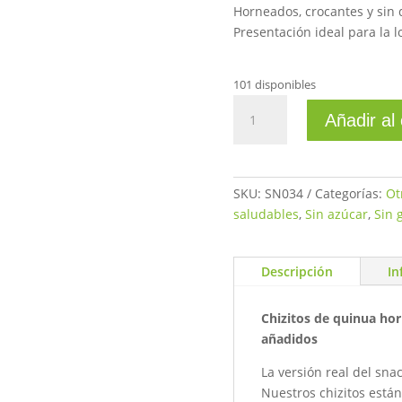
S/3.0
Horneados, crocantes y sin 
Presentación ideal para la 
101 disponibles
Infladitos
Añadir al 
andinos
15gr
cantidad
SKU:
SN034
Categorías:
Ot
saludables
,
Sin azúcar
,
Sin 
Descripción
In
Chizitos de quinua ho
añadidos
La versión real del sn
Nuestros chizitos está