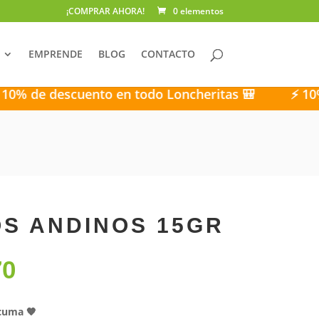
¡COMPRAR AHORA!
0 elementos
EMPRENDE
BLOG
CONTACTO
descuento en todo Loncheritas 🎒
⚡ 10% de des
OS ANDINOS 15GR
EL
70
CIO
PRECIO
GINAL
ACTUAL
:
ES:
rcuma 🧡