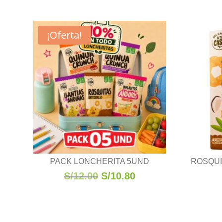
¡Oferta!
PACK LONCHERITA 5UND
ROSQUI
El
El
S/
12.00
S/
10.80
precio
precio
original
actual
era:
es: