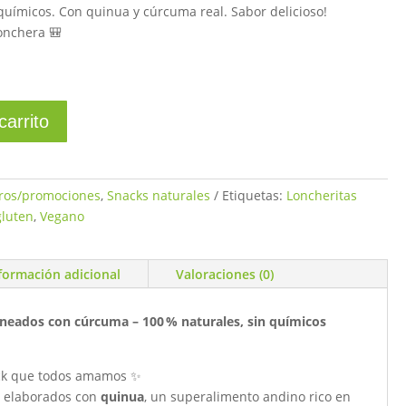
0.
S/2.70.
químicos. Con quinua y cúrcuma real. Sabor delicioso!
lonchera 🎒
carrito
ros/promociones
,
Snacks naturales
Etiquetas:
Loncheritas
gluten
,
Vegano
formación adicional
Valoraciones (0)
rneados con cúrcuma – 100 % naturales, sin químicos
ack que todos amamos ✨
n elaborados con
quinua
, un superalimento andino rico en