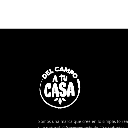
S/12.00.
S/10.80.
Somos una marca que cree en lo simple, lo rea
y lo natural. Ofrecemos más de 60 productos