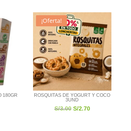
¡Oferta!
 180GR
ROSQUITAS DE YOGURT Y COCO
3UND
El
El
S/
3.00
S/
2.70
precio
precio
original
actual