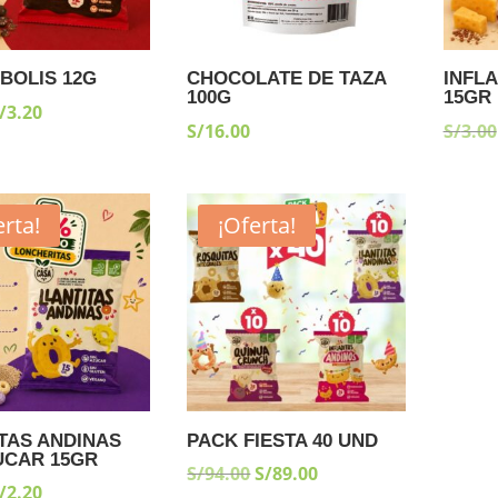
BOLIS 12G
CHOCOLATE DE TAZA
INFL
100G
15GR
L
EL
/
3.20
S/
16.00
S/
3.00
RECIO
PRECIO
RIGINAL
ACTUAL
RA:
ES:
erta!
¡Oferta!
/4.00.
S/3.20.
TAS ANDINAS
PACK FIESTA 40 UND
UCAR 15GR
EL
EL
S/
94.00
S/
89.00
L
EL
/
2.20