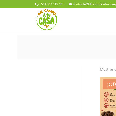
(+51) 987 119 113
contacto@delcampoatucasa
Mostrand
¡Of