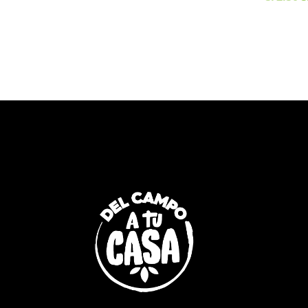
P
O
E
S