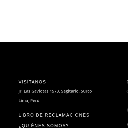
PRECIO
PRECIO
RECIO
PRECIO
ORIGINAL
ACTUAL
RIGINAL
ACTUAL
ERA:
ES:
RA:
ES:
S/94.00.
S/89.00.
/2.50.
S/2.20.
VISÍTANOS
Jr. Las Gaviotas 1573, Sagitario. Surco
Lima, Perú.
LIBRO DE RECLAMACIONES
¿QUIÉNES SOMOS?