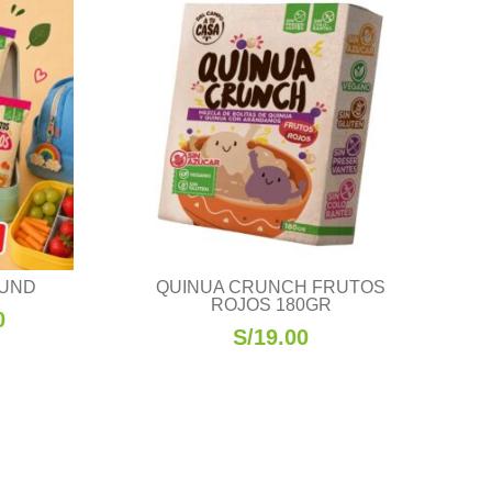
5UND
QUINUA CRUNCH FRUTOS
ROJOS 180GR
El
0
S/
19.00
precio
l
actual
es:
0.
S/10.80.