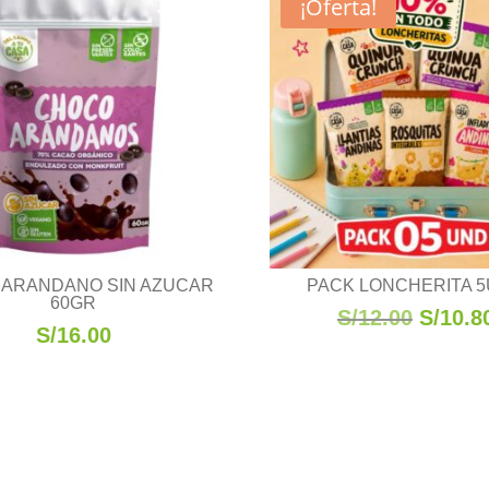
¡Oferta!
ARANDANO SIN AZUCAR
PACK LONCHERITA 
60GR
El
S/
12.00
S/
10.8
S/
16.00
precio
origina
era:
S/12.0