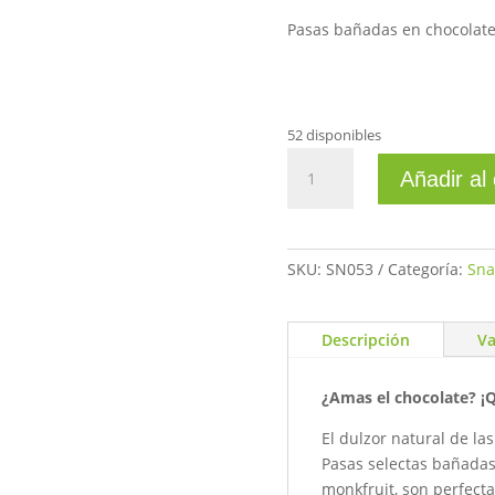
Pasas bañadas en chocolate 
52 disponibles
Choco
Añadir al 
pasas
sin
azucar
60gr
SKU:
SN053
Categoría:
Sna
cantidad
Descripción
Va
¿Amas el chocolate? ¡Q
El dulzor natural de la
Pasas selectas bañadas
monkfruit, son perfecta