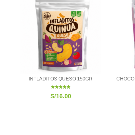
INFLADITOS QUESO 150GR
CHOCO 
Valorado
S/
16.00
con
5.00
de 5