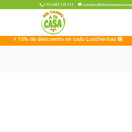
(+51) 987 119 113
contacto@delcampoatucasa
0% de descuento en todo Loncheritas 🎒
⚡ 10% 