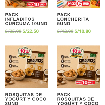
PACK
PACK
INFLADITOS
LONCHERITA
CURCUMA 10UND
5UND
El
El
El
El
S/
25.00
S/
22.50
S/
12.00
S/
10.80
precio
precio
precio
preci
original
actual
original
actua
era:
es:
era:
es:
¡Oferta!
¡Oferta!
S/25.00.
S/22.50.
S/12.00.
S/10.8
ROSQUITAS DE
PACK
YOGURT Y COCO
ROSQUITAS DE
3UND
YOGURT Y COCO