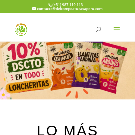
(+51) 987 119 113
contacto@delcampoatucasaperu.com
LO MÁS