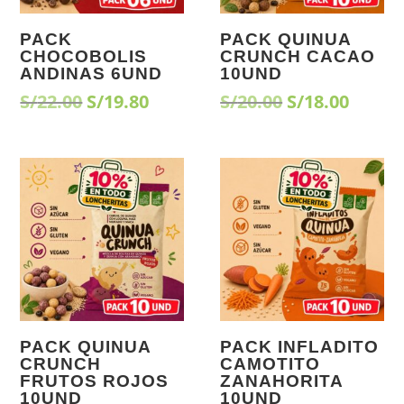
PACK
PACK QUINUA
CHOCOBOLIS
CRUNCH CACAO
ANDINAS 6UND
10UND
El
El
El
El
S/
22.00
S/
19.80
S/
20.00
S/
18.00
precio
precio
precio
preci
original
actual
original
actua
era:
es:
era:
es:
¡Oferta!
¡Oferta!
S/22.00.
S/19.80.
S/20.00.
S/18.0
PACK QUINUA
PACK INFLADITO
CRUNCH
CAMOTITO
FRUTOS ROJOS
ZANAHORITA
10UND
10UND