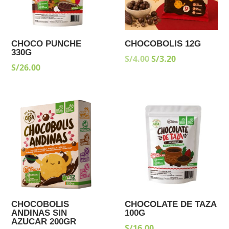
CHOCO PUNCHE
CHOCOBOLIS 12G
330G
EL
EL
S/
4.00
S/
3.20
S/
26.00
PRECIO
PRECIO
ORIGINAL
ACTUAL
ERA:
ES:
S/4.00.
S/3.20.
CHOCOBOLIS
CHOCOLATE DE TAZA
ANDINAS SIN
100G
AZUCAR 200GR
S/
16.00