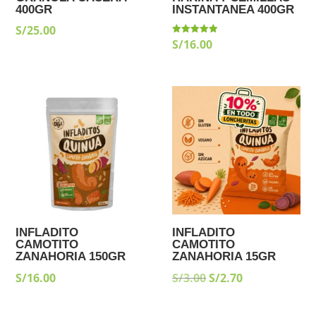
400GR
INSTANTANEA 400GR
S/
25.00
S/
16.00
Valorado
con
5.00
de 5
¡Oferta!
INFLADITO
INFLADITO
CAMOTITO
CAMOTITO
ZANAHORIA 150GR
ZANAHORIA 15GR
EL
EL
S/
16.00
S/
3.00
S/
2.70
PRECIO
PRECIO
ORIGINAL
ACTUAL