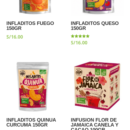
INFLADITOS FUEGO
INFLADITOS QUESO
150GR
150GR
S/
16.00
S/
16.00
Valorado
con
5.00
de 5
INFLADITOS QUINUA
INFUSION FLOR DE
CURCUMA 150GR
JAMAICA CANELA Y
CACAO 100GR